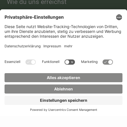
Wie du uns erreichst
Hochschule
Studienberatung
Zittau/Görlitz
Telefon:
+49 3583 612-
Telefon:
+49 3583 612-
3055
0
WhatsApp:
+49 173
Mail:
info(at)hszg.de
2086748
Mail:
stud.info(at)hszg.de
Alle Studiengänge
Datenschutz
Transparenzgesetz
Kontakt
Lageplan
Impressum
Barrierefreiheit
Presse