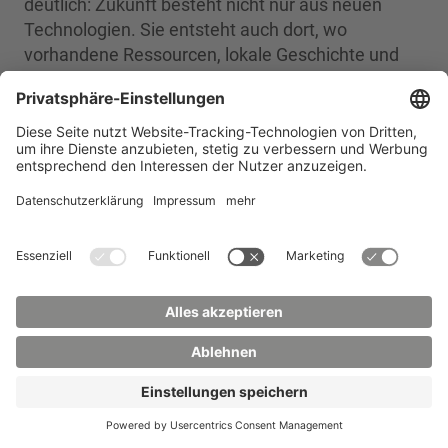
deutlich: Zukunft besteht nicht nur aus neuen
Technologien. Sie entsteht auch dort, wo
vorhandene Ressourcen, lokale Geschichte und
nachhaltige Materialien neu betrachtet werden.
Auch die Stadt- und Regionalentwicklung fand
Raum. Im Rahmen von GreenZitty 2032+ konnten
Ideen für eine mögliche Landesgartenschau
eingebracht werden. Das Büro PlanKontext
sammelte Rückmeldungen und Wünsche aus der
Bevölkerung. Die Gespräche zeigten, dass
Beteiligung vor Ort konkrete Impulse liefern kann,
etwa zu Flächen, Zwischennutzungen, grünen
Orten oder der Verbindung von Campus, Stadt und
Region.