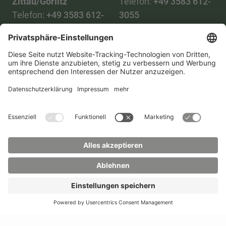
Zittau/Görlitz
Telefon:
+49 3583 612-
Telefon:
+49 3583 612-
3055
0
WhatsApp:
+49 173
Mail:
info(at)hszg.de
2086748
Mail:
stud.info(at)hszg.de
Alle Studiengänge
Datenschutz
Transparenzgesetz
Kontakt
Lageplan
Impressum
Barrierefreiheit
Presse