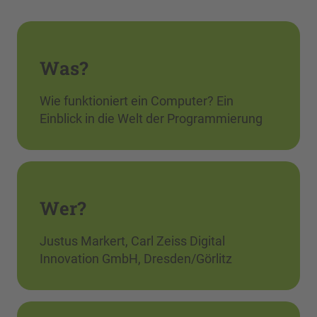
Was?
Wie funktioniert ein Computer? Ein
Einblick in die Welt der Programmierung
Wer?
Justus Markert, Carl Zeiss Digital
Innovation GmbH, Dresden/Görlitz