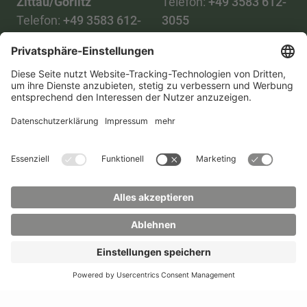
Zittau/Görlitz
Telefon:
+49 3583 612-
Telefon:
+49 3583 612-
3055
0
WhatsApp:
+49 173
Mail:
info(at)hszg.de
2086748
Mail:
stud.info(at)hszg.de
Alle Studiengänge
Datenschutz
Transparenzgesetz
Kontakt
Lageplan
Impressum
Barrierefreiheit
Presse