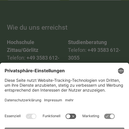
Wie du uns erreichst
Hochschule
Studienberatung
Zittau/Görlitz
Telefon:
+49 3583 612-
Telefon:
+49 3583 612-
3055
0
WhatsApp:
+49 173
Mail:
info(at)hszg.de
2086748
Mail:
stud.info(at)hszg.de
Alle Studiengänge
Datenschutz
Transparenzgesetz
Kontakt
Lageplan
Impressum
Barrierefreiheit
Presse