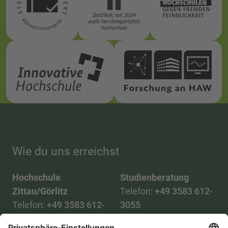
Wie du uns erreichst
Hochschule
Studienberatung
Zittau/Görlitz
Telefon:
+49 3583 612-
Telefon:
+49 3583 612-
3055
0
WhatsApp:
+49 173