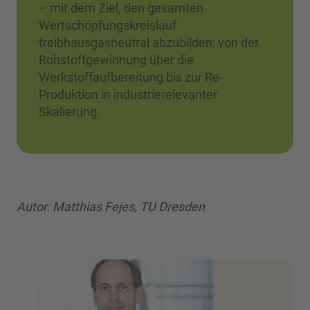
– mit dem Ziel, den gesamten
Wertschöpfungskreislauf
treibhausgasneutral abzubilden: von der
Rohstoffgewinnung über die
Werkstoffaufbereitung bis zur Re-
Produktion in industrierelevanter
Skalierung.
Autor: Matthias Fejes, TU Dresden