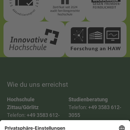
Wie du uns erreichst
Hochschule
Studienberatung
Zittau/Görlitz
Telefon:
+49 3583 612-
Telefon:
+49 3583 612-
3055
0
WhatsApp:
+49 173