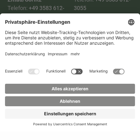
Telefon:
+49 3583 612-
3055
0
WhatsApp:
+49 173
Mail:
info(at)hszg.de
2086748
Mail:
stud.info(at)hszg.de
Alle Studiengänge
Datenschutz
Transparenzgesetz
Kontakt
Lageplan
Impressum
Barrierefreiheit
Presse