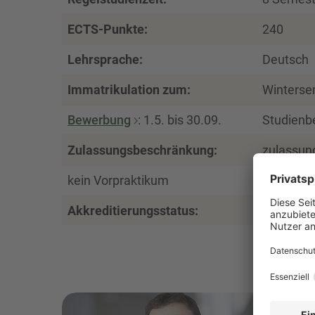
ECTS-Punkte:
240
Lehrsprache:
Deutsch
Immatrikulation zum:
Winterse
Bewerbung
: 1.5. bis 30.09.
Studienb
Zulassungsbeschränkung:
zulassun
kein Vorpraktikum
zur
Studi
Akkreditierungsstatus:
zertifizier