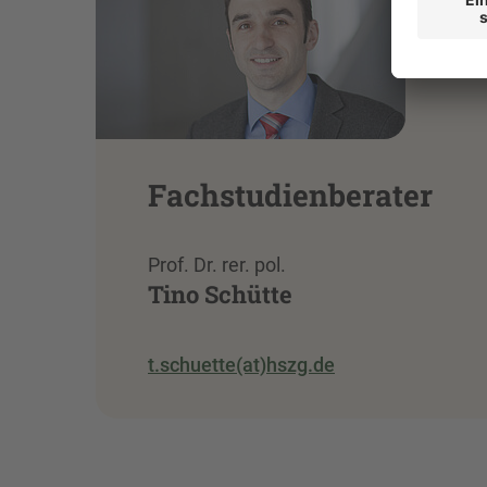
Fachstudienberater
Prof. Dr. rer. pol.
Tino Schütte
t.schuette(at)hszg.de