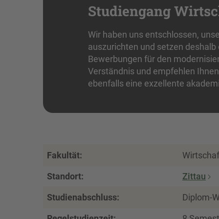
Studiengang Wirts
Wir haben uns entschlossen, uns
auszurichten und setzen deshalb di
Bewerbungen für den modernisiert
Verständnis und empfehlen Ihnen
ebenfalls eine exzellente akadem
Fakultät:
Wirtscha
Standort:
Zittau
Studienabschluss:
Diplom-Wi
Regelstudienzeit:
8 Semest