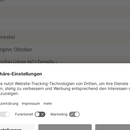
mester
eginn: Oktober
gsfrei (ohne NC)
Details
enberatung
t