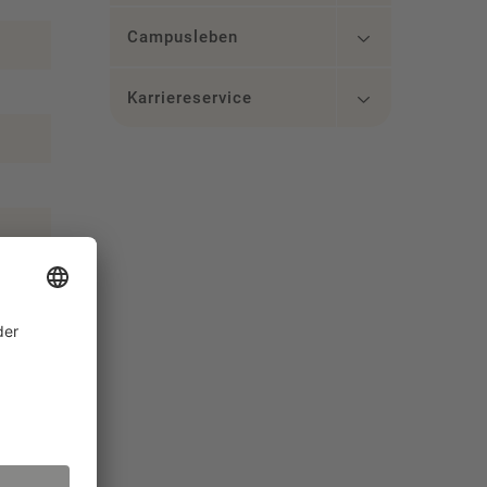
Campusleben
Karriereservice