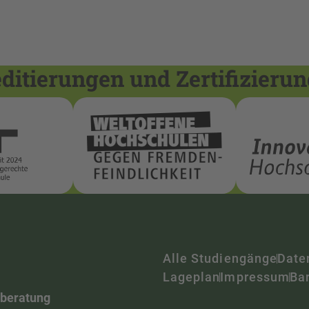
itierungen und Zertifizieru
Alle Studiengänge
Date
Lageplan
Impressum
Bar
nberatung