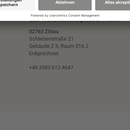
Fakultät Wirtschaftswissenschafte
und Wirtschaftsingenieurwesen
02763 Zittau
Schliebenstraße 21
Gebäude Z II, Raum 016.2
Erdgeschoss
+49 3583 612-4647