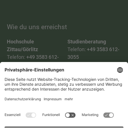
Wie du uns erreichst
Hochschule
Studienberatung
Zittau/Görlitz
Telefon:
+49 3583 612-
Telefon:
+49 3583 612-
3055
0
WhatsApp:
+49 173
Mail:
info(at)hszg.de
2086748
Mail:
stud.info(at)hszg.de
Alle Studiengänge
Datenschutz
Transparenzgesetz
Kontakt
Lageplan
Impressum
Barrierefreiheit
Presse