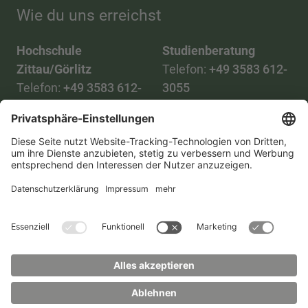
Wie du uns erreichst
Hochschule
Studienberatung
Zittau/Görlitz
Telefon:
+49 3583 612-
Telefon:
+49 3583 612-
3055
0
WhatsApp:
+49 173
Mail:
info(at)hszg.de
2086748
Mail:
stud.info(at)hszg.de
Alle Studiengänge
Datenschutz
Transparenzgesetz
Kontakt
Lageplan
Impressum
Barrierefreiheit
Presse