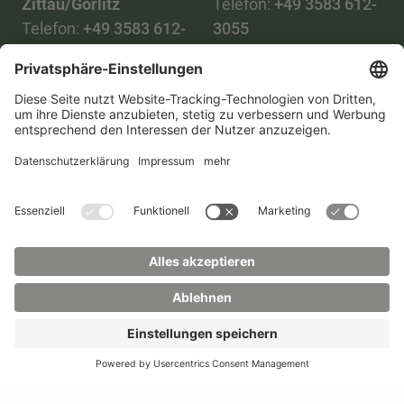
Zittau/Görlitz
Telefon:
+49 3583 612-
Telefon:
+49 3583 612-
3055
0
WhatsApp:
+49 173
Mail:
info(at)hszg.de
2086748
Mail:
stud.info(at)hszg.de
Alle Studiengänge
Datenschutz
Transparenzgesetz
Kontakt
Lageplan
Impressum
Barrierefreiheit
Presse