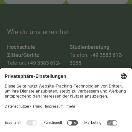
Wie du uns erreichst
Hochschule
Studienberatung
Zittau/Görlitz
Telefon:
+49 3583 612-
Telefon:
+49 3583 612-
3055
0
WhatsApp:
+49 173
Mail:
info(at)hszg.de
2086748
Mail:
stud.info(at)hszg.de
Alle Studiengänge
Datenschutz
Transparenzgesetz
Kontakt
Lageplan