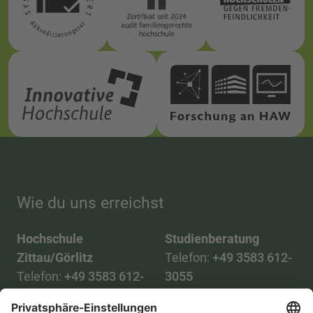
Wie du uns erreichst
Hochschule
Studienberatung
Zittau/Görlitz
Telefon:
+49 3583 612-
Telefon:
+49 3583 612-
3055
0
WhatsApp:
+49 173