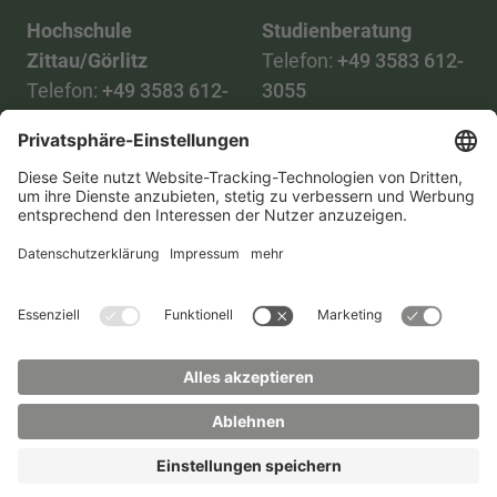
Hochschule
Studienberatung
Zittau/Görlitz
Telefon:
+49 3583 612-
Telefon:
+49 3583 612-
3055
0
WhatsApp:
+49 173
Mail:
info(at)hszg.de
2086748
Mail:
stud.info(at)hszg.de
Alle Studiengänge
Datenschutz
Transparenzgesetz
Kontakt
Lageplan
Impressum
Barrierefreiheit
Presse