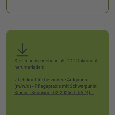
Stellenausschreibung als PDF-Dokument
herunterladen:
Lehrkraft für besondere Aufgaben
(m/w/d) - Pflegepraxis mit Schwerpunkt
Kinder - Kennwort: 02-20256 LfbA (4) -