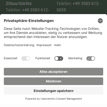
Zittau/Görlitz
Telefon:
+49 3583 612-
Telefon:
+49 3583 612-
3055
0
WhatsApp:
+49 173
Mail:
info(at)hszg.de
2086748
Mail:
stud.info(at)hszg.de
Alle Studiengänge
Datenschutz
Transparenzgesetz
Kontakt
Lageplan
Impressum
Barrierefreiheit
Presse