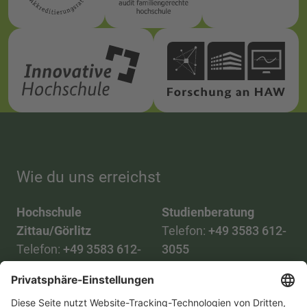
Wie du uns erreichst
Hochschule
Studienberatung
Zittau/Görlitz
Telefon:
+49 3583 612-
Telefon:
+49 3583 612-
3055
0
WhatsApp:
+49 173
Mail:
info(at)hszg.de
2086748
Mail: