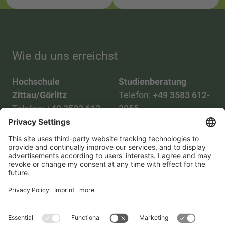
Wie du uns erreichst
Hochschule
Studienberatung
Zittau/Görlitz
Telefon:
+49 3583 612-
Telefon:
+49 3583 612-
3055
0
WhatsApp:
+49 173
Mail:
info(at)hszg.de
2086748
Mail:
stud.info(at)hszg.de
Datenschutzerklärung
Impressum
Barrierefreiheitserklärung