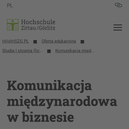
PL
Hi!@HSZG PL
Oferta edukacyjna
Studia I stopnia (licencjackie i inżynierskie)
Komunikacja międzynarodowa w biznesie
Komunikacja
międzynarodowa
w biznesie