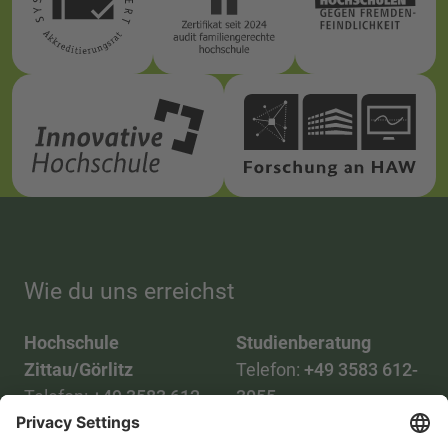
Wie du uns erreichst
Hochschule
Studienberatung
Zittau/Görlitz
Telefon:
+49 3583 612-
Telefon:
+49 3583 612-
3055
0
WhatsApp:
+49 173