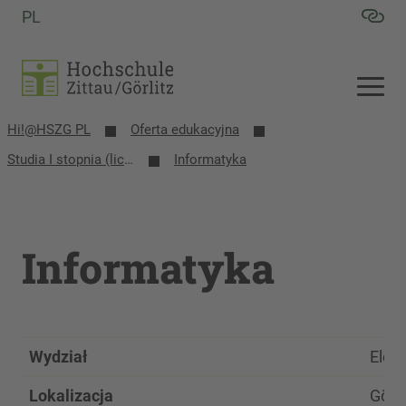
PL
Hi!@HSZG PL
Oferta edukacyjna
Studia I stopnia (licencjackie i inżynierskie)
Informatyka
Informatyka
Wydział
Elek
Lokalizacja
Görli