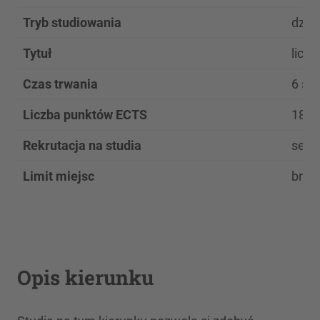
Tryb studiowania
dzie
Tytuł
licen
Czas trwania
6 se
Liczba punktów ECTS
180
Rekrutacja na studia
seme
Limit miejsc
brak
Opis kierunku