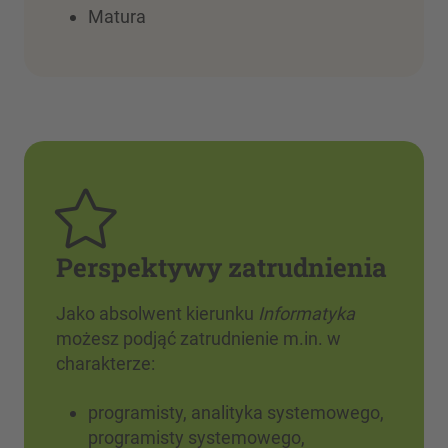
Matura
Perspektywy zatrudnienia
Jako absolwent kierunku
Informatyka
możesz podjąć zatrudnienie m.in. w
charakterze:
programisty, analityka systemowego,
programisty systemowego,