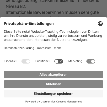
benötigst du Englisch-Kenntnisse auf mindestens
Niveau B2.
Internationale Bewerber/innen müssen sehr gute
Deutschkenntnisse nachweisen.
Welche Sprachnachweise
werden akzeptiert?
Für Englisch genügen Kenntnisse auf dem Niveau
B2 des Gemeinsamen Europäischen
Referenzrahmens für Sprachen (GER).
Ausländische Bewerber/innen können ihre sehr
guten Deutschkenntnisse wie folgt nachweisen: