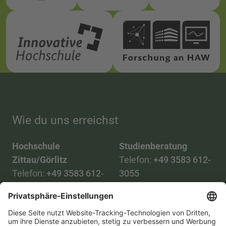
Wie du uns erreichst
Hochschule
Studienberatung
Zittau/Görlitz
Telefon:
+49 3583 612-
Telefon:
+49 3583 612-
3055
0
WhatsApp:
+49 173
Mail:
info(at)hszg.de
2086748
Mail: