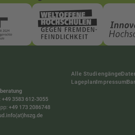
Alle Studiengänge
Date
Lageplan
Impressum
Bar
nberatung
:
+49 3583 612-3055
pp:
+49 173 2086748
ud.info(at)hszg.de